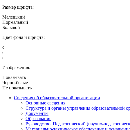
Размер шрифта:
Маленький
Нормальный
Большой
Цвет фона и шрифта:
с
с
с
Изображения:
Показывать
Черно-белые
Не показывать
Сведения об образовательной организации
Основные сведения
Структура и органы управления образовательной о
Документы
Образование
Руководство. Педагогический (научно-педагогическ
Материально-техническое обеспечение и оснащенно