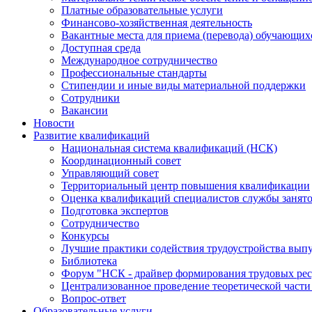
Платные образовательные услуги
Финансово-хозяйственная деятельность
Вакантные места для приема (перевода) обучающих
Доступная среда
Международное сотрудничество
Профессиональные стандарты
Стипендии и иные виды материальной поддержки
Сотрудники
Вакансии
Новости
Развитие квалификаций
Национальная система квалификаций (НСК)
Координационный совет
Управляющий совет
Территориальный центр повышения квалификации
Оценка квалификаций специалистов службы занят
Подготовка экспертов
Сотрудничество
Конкурсы
Лучшие практики содействия трудоустройства вып
Библиотека
Форум "НСК - драйвер формирования трудовых рес
Централизованное проведение теоретической части
Вопрос-ответ
Образовательные услуги