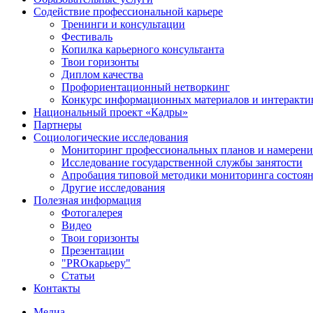
Содействие профессиональной карьере
Тренинги и консультации
Фестиваль
Копилка карьерного консультанта
Твои горизонты
Диплом качества
Профориентационный нетворкинг
Конкурс информационных материалов и интеракти
Национальный проект «Кадры»
Партнеры
Социологические исследования
Мониторинг профессиональных планов и намерени
Исследование государственной службы занятости
Апробация типовой методики мониторинга состоян
Другие исследования
Полезная информация
Фотогалерея
Видео
Твои горизонты
Презентации
"PROкарьеру"
Статьи
Контакты
Медиа