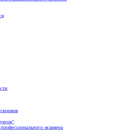
ся
ости
ускников
урсов"
 профессионального экзамена