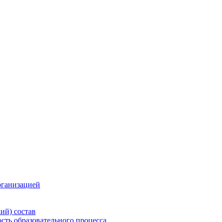
рганизацией
ий) состав
сть образовательного процесса