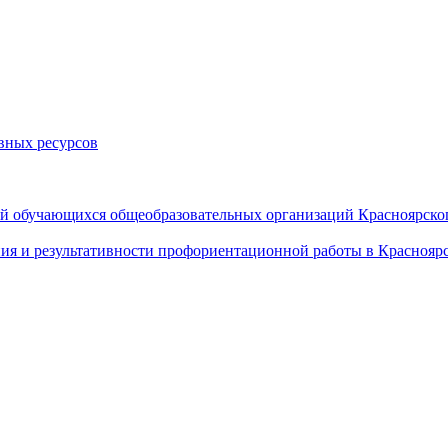
вных ресурсов
й обучающихся общеобразовательных организаций Красноярског
ия и результативности профориентационной работы в Красноярс