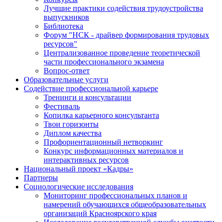
Лучшие практики содействия трудоустройства
выпускников
Библиотека
Форум "НСК - драйвер формирования трудовых
ресурсов"
Централизованное проведение теоретической
части профессионального экзамена
Вопрос-ответ
Образовательные услуги
Содействие профессиональной карьере
Тренинги и консультации
Фестиваль
Копилка карьерного консультанта
Твои горизонты
Диплом качества
Профориентационный нетворкинг
Конкурс информационных материалов и
интерактивных ресурсов
Национальный проект «Кадры»
Партнеры
Социологические исследования
Мониторинг профессиональных планов и
намерений обучающихся общеобразовательных
организаций Красноярского края