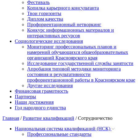
Фестиваль
Копилка карьерного консультанта
Твои горизонты
Диплом качества
Профориентационный нетворкинг
Конкурс информационных материалов и
интерактивных ресурсов
Социологические исследования
Мониторинг профессиональных планов и
намерений обучающихся общеобразовательных
организаций Красноярского края
Исследование государственной службы занятости
Апробация типовой методики мониторинга
состояния и результативности
профориентационной работы в Красноярском крае
Другие исследования
Финансовая грамотность
Партнеры
Наши достижения
Год народного единства
Главная
/
Развитие квалификаций
/
Сотрудничество
Национальная система квалификаций (НСК)
Профессиональные стандарты