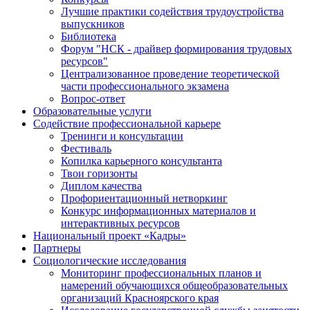
Лучшие практики содействия трудоустройства
выпускников
Библиотека
Форум "НСК - драйвер формирования трудовых
ресурсов"
Централизованное проведение теоретической
части профессионального экзамена
Вопрос-ответ
Образовательные услуги
Содействие профессиональной карьере
Тренинги и консультации
Фестиваль
Копилка карьерного консультанта
Твои горизонты
Диплом качества
Профориентационный нетворкинг
Конкурс информационных материалов и
интерактивных ресурсов
Национальный проект «Кадры»
Партнеры
Социологические исследования
Мониторинг профессиональных планов и
намерений обучающихся общеобразовательных
организаций Красноярского края