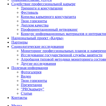
Содействие профессиональной карьере
Тренинги и консультации
Фестиваль
Копилка карьерного консультанта
Твои горизонты
Диплом качества
Профориентационный нетворкинг
Конкурс информационных материалов и интеракти
Национальный проект «Кадры»
Партнеры
Социологические исследования
Мониторинг профессиональных планов и намерени
Исследование государственной службы занятости
Апробация типовой методики мониторинга состоян
Другие исследования
Полезная информация
Фотогалерея
Видео
Твои горизонты
Презентации
"PROкарьеру"
Статьи
Контакты
Медиа