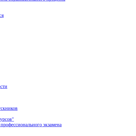
ся
ости
ускников
урсов"
 профессионального экзамена