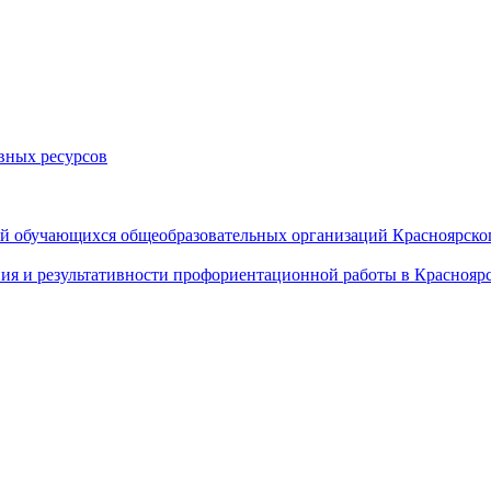
вных ресурсов
й обучающихся общеобразовательных организаций Красноярског
ия и результативности профориентационной работы в Красноярс