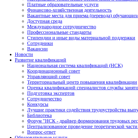
Платные образовательные услуги
Финансово-хозяйственная деятельность
Вакантные места для приема (перевода) обучающих
Доступная среда
Международное сотрудничество
Профессиональные стандарты
Стипендии и иные виды материальной поддержки
Сотрудники
Вакансии
Новости
Развитие квалификаций
Национальная система квалификаций (НСК)
Координационный совет
Управляющий совет
Территориальный центр повышения квалификации
Оценка квалификаций специалистов службы занят
Подготовка экспертов
Сотрудничество
Конкурсы
Лучшие практики содействия трудоустройства вып
Библиотека
Форум "НСК - драйвер формирования трудовых рес
Централизованное проведение теоретической части
Вопрос-ответ
Образовательные услуги