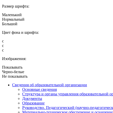
Размер шрифта:
Маленький
Нормальный
Большой
Цвет фона и шрифта:
с
с
с
Изображения:
Показывать
Черно-белые
Не показывать
Сведения об образовательной организации
Основные сведения
Структура и органы управления образовательной о
Документы
Образование
Руководство. Педагогический (научно-педагогическ
Материально-техническое обеспечение и оснащенно