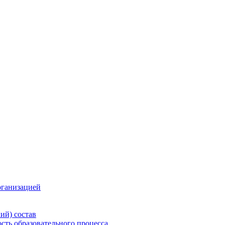
рганизацией
ий) состав
сть образовательного процесса