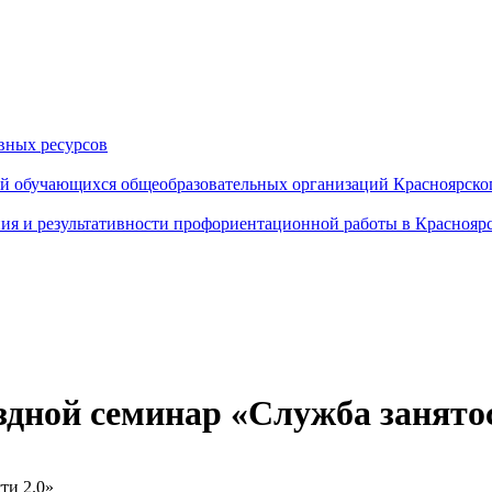
вных ресурсов
й обучающихся общеобразовательных организаций Красноярског
ия и результативности профориентационной работы в Красноярс
дной семинар «Служба занятос