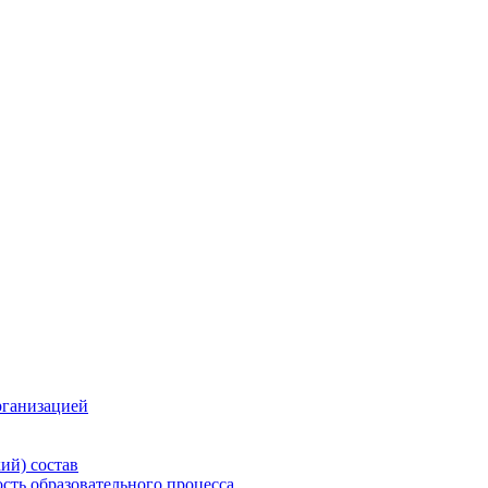
рганизацией
ий) состав
сть образовательного процесса