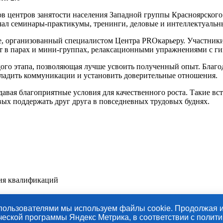
 центров занятости населения Западной группы Красноярского к
ал семинары-практикумы, тренинги, деловые и интеллектуальн
е, организованный специалистом Центра PROкарьеру. Участник
т в парах и мини-группах, релаксационными упражнениями с г
ого этапа, позволяющая лучше усвоить полученный опыт. Благо
наладить коммуникации и установить доверительные отношения.
давая благоприятные условия для качественного роста. Такие в
ых поддержать друг друга в повседневных трудовых буднях.
тия квалификаций
пользователями мы используем файлы cookie. Продолжая и
.00 до 18.00 час.
ской программы Яндекс Метрика, в соответствии с полит