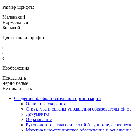
Размер шрифта:
Маленький
Нормальный
Большой
Цвет фона и шрифта:
с
с
с
Изображения:
Показывать
Черно-белые
Не показывать
Сведения об образовательной организации
Основные сведения
Структура и органы управления образовательной о
Документы
Образование
Руководство. Педагогический (научно-педагогическ
Материально-техническое обеспечение и оснащенно