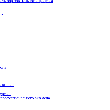
сть образовательного процесса
ся
ости
ускников
урсов"
 профессионального экзамена