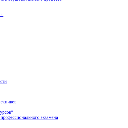
ся
ости
ускников
урсов"
 профессионального экзамена