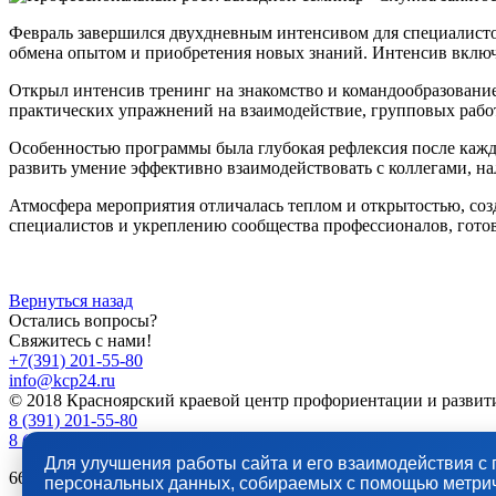
Февраль завершился двухдневным интенсивом для специалистов
обмена опытом и приобретения новых знаний. Интенсив включ
Открыл интенсив тренинг на знакомство и командообразовани
практических упражнений на взаимодействие, групповых рабо
Особенностью программы была глубокая рефлексия после кажд
развить умение эффективно взаимодействовать с коллегами, 
Атмосфера мероприятия отличалась теплом и открытостью, соз
специалистов и укреплению сообщества профессионалов, готов
Вернуться назад
Остались вопросы?
Свяжитесь с нами!
+7(391) 201-55-80
info@kcp24.ru
© 2018 Красноярский краевой центр профориентации и разви
8 (391) 201-55-80
8 (391) 201-49-59
Для улучшения работы сайта и его взаимодействия с 
660059, Красноярск, ул. Семафорная, д.433/2, Режим работы с 09
персональных данных, собираемых с помощью метриче