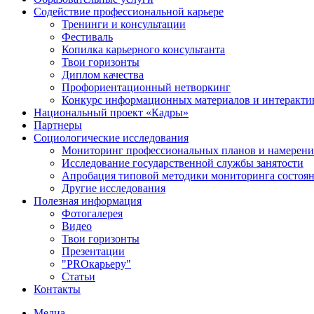
Содействие профессиональной карьере
Тренинги и консультации
Фестиваль
Копилка карьерного консультанта
Твои горизонты
Диплом качества
Профориентационный нетворкинг
Конкурс информационных материалов и интеракти
Национальный проект «Кадры»
Партнеры
Социологические исследования
Мониторинг профессиональных планов и намерени
Исследование государственной службы занятости
Апробация типовой методики мониторинга состоян
Другие исследования
Полезная информация
Фотогалерея
Видео
Твои горизонты
Презентации
"PROкарьеру"
Статьи
Контакты
Медиа