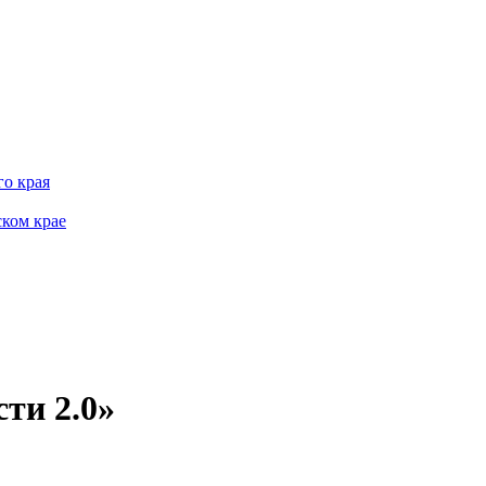
о края
ком крае
ти 2.0»