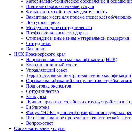
Материально-техническое обеспечение и оснащенно
Платные образовательные услуги
Финансово-хозяйственная деятельность
Вакантные места для приема (перевода) обучающих
Доступная среда
Международное сотрудничество
Профессиональные стандарты
Стипендии и иные виды материальной поддержки
Сотрудники
Вакансии
НСК Красноярского края
Национальная система квалификаций (НСК)
Координационный совет
Управляющий совет
Территориальный центр повышения квалификации
Оценка квалификаций специалистов службы занят
Подготовка экспертов
Сотрудничество
Конкурсы
Лучшие практики содействия трудоустройства вып
Библиотека
Форум "НСК - драйвер формирования трудовых рес
Централизованное проведение теоретической части
Вопрос-ответ
Образовательные услуги