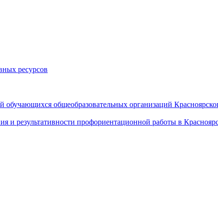
вных ресурсов
й обучающихся общеобразовательных организаций Красноярског
ия и результативности профориентационной работы в Красноярс