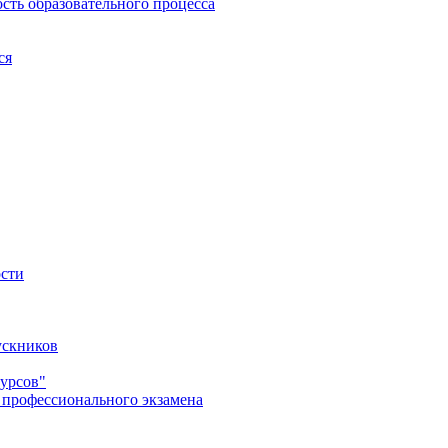
сть образовательного процесса
ся
ости
ускников
урсов"
 профессионального экзамена