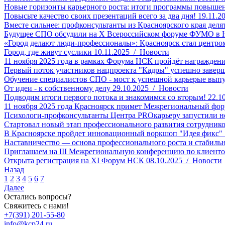
Новые горизонты карьерного роста: итоги программы повыше
Повысьте качество своих презентаций всего за два дня!
19.11.2
Вместе сильнее: профконсультанты из Красноярского края дел
Будущее СПО обсудили на Х Всероссийском форуме ФУМО в 
«Город делают люди-профессионалы»: Красноярск стал центр
Город, где живут суслики
10.11.2025 / Новости
11 ноября 2025 года в рамках Форума НСК пройдёт награждени
Первый поток участников нацпроекта "Кадры" успешно завер
Обучение специалистов СПО - мост к успешной карьерые вып
От идеи - к собственному делу
29.10.2025 / Новости
Подводим итоги первого потока и знакомимся со вторым!
22.1
11 ноября 2025 года Красноярск примет Межрегиональный фо
Психологи-профконсультанты Центра PROкарьеру запустили но
Стартовал новый этап профессионального развития сотруднико
В Красноярске пройдет инновационный воркшоп "Идея фикс"
Наставничество — основа профессионального роста и стабиль
Приглашаем на III Межрегиональную конференцию по клиентоц
Открыта регистрация на XI Форум НСК
08.10.2025 / Новости
Назад
1
2
3
4
5
6
7
Далее
Остались вопросы?
Свяжитесь с нами!
+7(391) 201-55-80
info@kcp24.ru