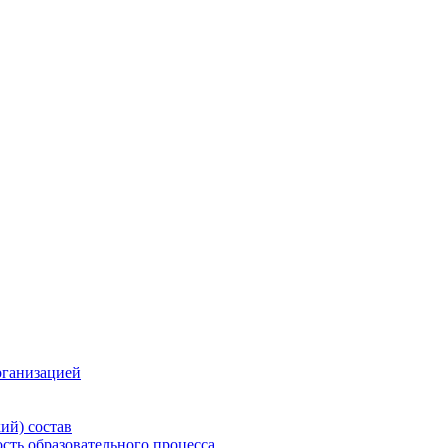
рганизацией
ий) состав
сть образовательного процесса