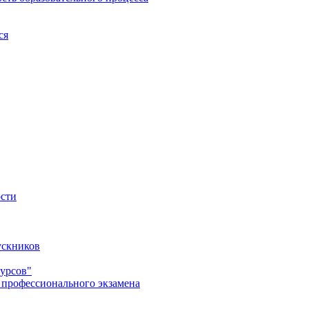
ся
ости
ускников
урсов"
 профессионального экзамена