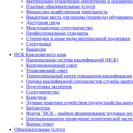
Материально-техническое обеспечение и оснащенно
Платные образовательные услуги
Финансово-хозяйственная деятельность
Вакантные места для приема (перевода) обучающих
Доступная среда
Международное сотрудничество
Профессиональные стандарты
Стипендии и иные виды материальной поддержки
Сотрудники
Вакансии
НСК Красноярского края
Национальная система квалификаций (НСК)
Координационный совет
Управляющий совет
Территориальный центр повышения квалификации
Оценка квалификаций специалистов службы занят
Подготовка экспертов
Сотрудничество
Конкурсы
Лучшие практики содействия трудоустройства вып
Библиотека
Форум "НСК - драйвер формирования трудовых рес
Централизованное проведение теоретической части
Вопрос-ответ
Образовательные услуги