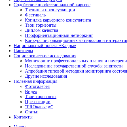
Содействие профессиональной карьере
Тренинги и консультации
Фестиваль
Копилка карьерного консультанта
Твои горизонты
Диплом качества
Профориентационный нетворкинг
Конкурс информационных материалов и интеракти
Национальный проект «Кадры»
Партнеры
Социологические исследования
Мониторинг профессиональных планов и намерени
Исследование государственной службы занятости
Апробация типовой методики мониторинга состоян
Другие исследования
Полезная информация
Фотогалерея
Видео
Твои горизонты
Презентации
"PROкарьеру"
Статьи
Контакты
Медиа