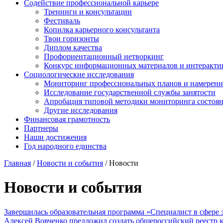
Содействие профессиональной карьере
Тренинги и консультации
Фестиваль
Копилка карьерного консультанта
Твои горизонты
Диплом качества
Профориентационный нетворкинг
Конкурс информационных материалов и интеракти
Социологические исследования
Мониторинг профессиональных планов и намерени
Исследование государственной службы занятости
Апробация типовой методики мониторинга состоян
Другие исследования
Финансовая грамотность
Партнеры
Наши достижения
Год народного единства
Главная
/
Новости и события
/
Новости
Новости и события
Завершилась образовательная программа «Специалист в сфере 
Алексей Вовченко предложил создать общероссийский реестр