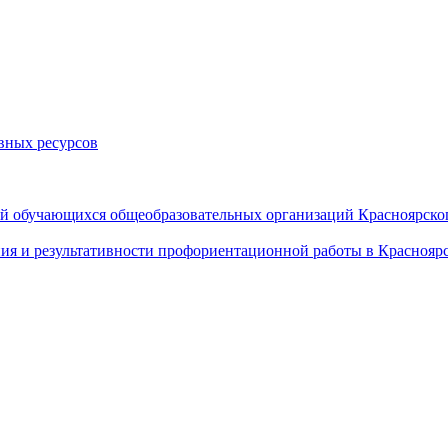
вных ресурсов
й обучающихся общеобразовательных организаций Красноярског
ия и результативности профориентационной работы в Красноярс