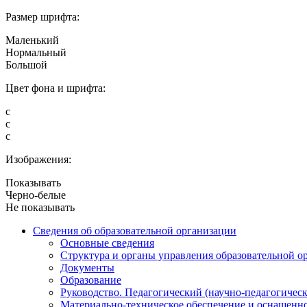
Размер шрифта:
Маленький
Нормальный
Большой
Цвет фона и шрифта:
с
с
с
Изображения:
Показывать
Черно-белые
Не показывать
Сведения об образовательной организации
Основные сведения
Структура и органы управления образовательной о
Документы
Образование
Руководство. Педагогический (научно-педагогическ
Материально-техническое обеспечение и оснащенно