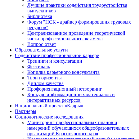
Лучшие практики содействия трудоустройства
выпускников
Библиотека
Форум "НСК - драйвер формирования трудовых
ресурсов"
Централизованное проведение теоретической
части профессионального экзамена
Вопрос-ответ
Образовательные услуги
Содействие профессиональной карьере
Тренинги и консультации
Фестиваль
Копилка карьерного консультанта
Твои горизонты
Диплом качества
Профориентационный нетворкинг
Конкурс информационных материалов и
интерактивных ресурсов
Национальный проект «Кадры»
Партнеры
Социологические исследования
Мониторинг профессиональных планов и
намерений обучающихся общеобразовательных
организаций Красноярского края